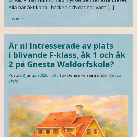
Oj vad vi har hunnit med mycket sen senaste brevet.
Alla har åkt kana i backen och det har varit […]
Läs mer
Är ni intresserade av plats
i blivande F-klass, åk 1 och åk
2 på Gnesta Waldorfskola?
Postad
8 januari 2026 - 08:54
av Denise Ferreira
under
Aktuellt
Skola