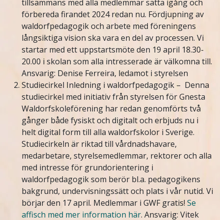
tillsammans med alla medlemmar sätta igång och
förbereda firandet 2024 redan nu. Fördjupning av
waldorfpedagogik och arbete med föreningens
långsiktiga vision ska vara en del av processen. Vi
startar med ett uppstartsmöte den 19 april 18.30-
20.00 i skolan som alla intresserade är välkomna till.
Ansvarig: Denise Ferreira, ledamot i styrelsen
Studiecirkel Inledning i waldorfpedagogik – Denna
studiecirkel med initiativ från styrelsen för Gnesta
Waldorfskoleförening har redan genomförts två
gånger både fysiskt och digitalt och erbjuds nu i
helt digital form till alla waldorfskolor i Sverige.
Studiecirkeln är riktad till vårdnadshavare,
medarbetare, styrelsemedlemmar, rektorer och alla
med intresse för grundorientering i
waldorfpedagogik som berör bl.a. pedagogikens
bakgrund, undervisningssätt och plats i vår nutid. Vi
börjar den 17 april. Medlemmar i GWF gratis!
Se
affisch med mer information
här
. Ansvarig: Vitek